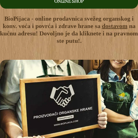
ONLINE SHOP
BioPijaca - online prodavnica svežeg organskog i
konv. voća i povrća i zdrave hrane sa
dostavom
na
kućnu adresu! Dovoljno je da kliknete i na pravnom
ste putu!.