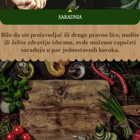
SARADNJA
Bilo da ste proizvodjač ili drugo pravno lice, nudite
ili želite zdraviju ishranu, ovde možemo započeti
saradnju u par jednostavnih koraka.