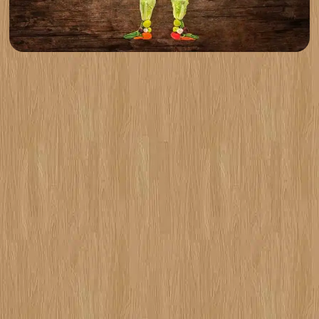
Ko smo mi? – BioPijaca je Vaša prva i jedina online
prodavnica za svežu organsku hranu, sveže organsko
voće i povrće, sveže konvencionalno voće i povrće i
ostale prirodne, organske i zdrave namirnice, sa
dostavom na kućnu adresu! (Za iznose iznad 500din).
Cilj? – Vi, zdrava ishrana, zdrav način života,
najkvalitetniji proizvodi i ponuda, razumne cene i
uslovi – su razlog i cilj postojanja BioPijace! Kakvi
smo? – Naše osoblje je ljubazno, apsolutno