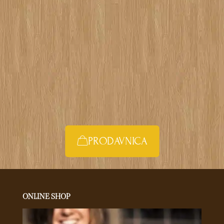
posvećeno Vama i stručno u svom poslu. Trudimo se
da u ponudi imamo što širi asortiman, pre svega
organske hrane, ali i druge zdrave namirnice.
Kako radimo? – Vaša BioPijaca nabavlja svežu robu
SVAKI DAN i cilj nam je da smanjimo standardne
komplikovane metode dostave na minimum. Email:
info@biopijaca.com
PRODAVNICA
ONLINE SHOP